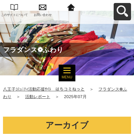
このサイトについて
お問い合わせ
八王子ｺﾐｭﾆﾃｨ活動応
援ｻｲﾄ はちコミねっ
とへ戻る
フラダンス❁ふわり
MENU
八王子ｺﾐｭﾆﾃｨ活動応援ｻｲﾄ はちコミねっと
＞
フラダンス❁ふ
わり
＞
活動レポート
＞
2025年07月
アーカイブ