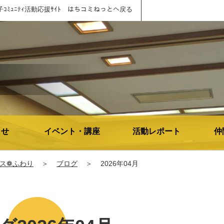
子ｺﾐｭﾆﾃｨ活動応援ｻｲﾄ はちコミねっとへ戻る
らせ
イベント・講座
活動レポート
仲
ス❁ふわり
＞
ブログ
＞
2026年04月