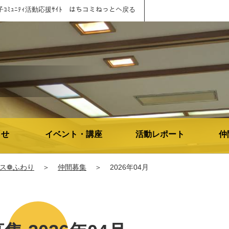
子ｺﾐｭﾆﾃｨ活動応援ｻｲﾄ はちコミねっとへ戻る
らせ
イベント・講座
活動レポート
仲
ス❁ふわり
＞
仲間募集
＞
2026年04月