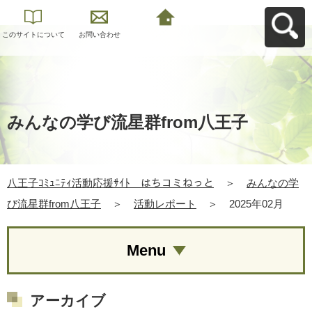
このサイトについて
お問い合わせ
八王子ｺﾐｭﾆﾃｨ活動応
援ｻｲﾄ はちコミねっ
とへ戻る
みんなの学び流星群from八王子
八王子ｺﾐｭﾆﾃｨ活動応援ｻｲﾄ はちコミねっと
＞
みんなの学
び流星群from八王子
＞
活動レポート
＞
2025年02月
Menu
アーカイブ