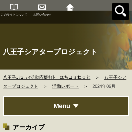
このサイトについて
お問い合わせ
八王子ｺﾐｭﾆﾃｨ活動応
援ｻｲﾄ はちコミねっ
とへ戻る
八王子シアタープロジェクト
八王子ｺﾐｭﾆﾃｨ活動応援ｻｲﾄ はちコミねっと
＞
八王子シア
タープロジェクト
＞
活動レポート
＞
2024年06月
Menu
アーカイブ