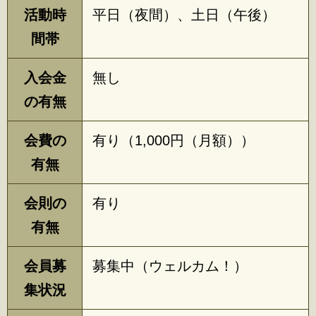
活動時
平日（夜間）、土日（午後）
間帯
入会金
無し
の有無
会費の
有り（1,000円（月額））
有無
会則の
有り
有無
会員募
募集中（ウェルカム！）
集状況