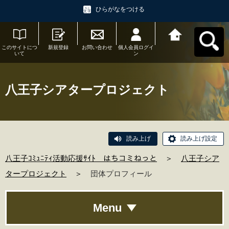
ひらがなをつける
このサイトにつ
新規登録
お問い合わせ
個人会員ログイ
八王子ｺﾐｭﾆﾃｨ活
いて
ン
動応援ｻｲﾄ はち
コミねっとへ戻
る
八王子シアタープロジェクト
読み上げ
読み上げ設定
八王子ｺﾐｭﾆﾃｨ活動応援ｻｲﾄ はちコミねっと
＞
八王子シア
タープロジェクト
＞
団体プロフィール
Menu