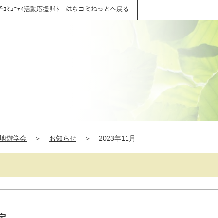
子ｺﾐｭﾆﾃｨ活動応援ｻｲﾄ はちコミねっとへ戻る
地遊学会
＞
お知らせ
＞
2023年11月
定