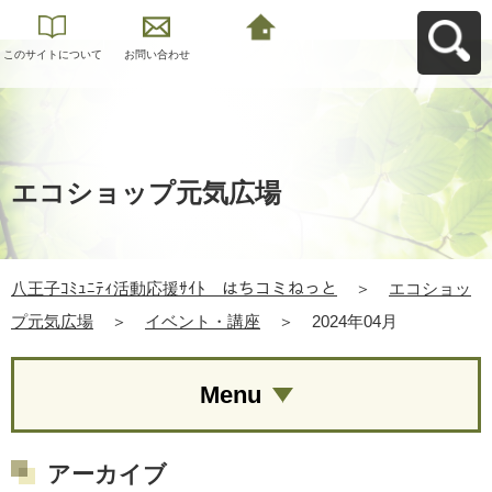
このサイトについて
お問い合わせ
八王子ｺﾐｭﾆﾃｨ活動応
援ｻｲﾄ はちコミねっ
とへ戻る
エコショップ元気広場
八王子ｺﾐｭﾆﾃｨ活動応援ｻｲﾄ はちコミねっと
＞
エコショッ
プ元気広場
＞
イベント・講座
＞
2024年04月
Menu
アーカイブ