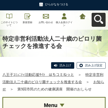
ひらがなをつける
このサイトにつ
新規登録
お問い合わせ
個人会員ログイ
八王子ｺﾐｭﾆﾃｨ活
いて
ン
動応援ｻｲﾄ はち
コミねっとへ戻
る
特定非営利活動法人二十歳のピロリ菌
チェックを推進する会
読み上げ
読み上げ設定
八王子ｺﾐｭﾆﾃｨ活動応援ｻｲﾄ はちコミねっと
＞
特定非営利
活動法人二十歳のピロリ菌チェックを推進する会
＞
お知ら
せ
＞
第9回市民のための健康講座 開催のおしらせ
Menu