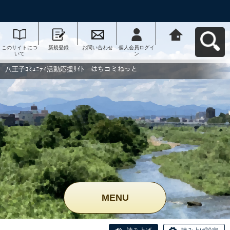
このサイトにつ
新規登録
お問い合わせ
個人会員ログイ
八王子ｺﾐｭﾆﾃｨ活
いて
ン
動応援ｻｲﾄ はち
コミねっとへ戻
る
八王子ｺﾐｭﾆﾃｨ活動応援ｻｲﾄ はちコミねっと
MENU