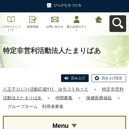
ひらがなをつける
このサイトにつ
新規登録
お問い合わせ
個人会員ログイ
八王子ｺﾐｭﾆﾃｨ活
いて
ン
動応援ｻｲﾄ はち
コミねっとへ戻
る
特定非営利活動法人たまりばあ
読み上げ
読み上げ設定
八王子ｺﾐｭﾆﾃｨ活動応援ｻｲﾄ はちコミねっと
＞
特定非営利
活動法人たまりばあ
＞
仲間募集
＞
保健医療福祉
＞
グループホーム 利用者募集
Menu