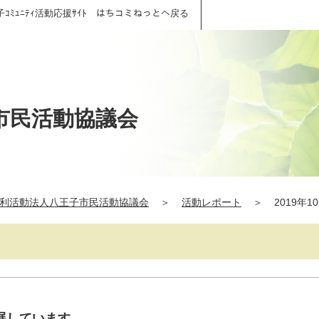
子ｺﾐｭﾆﾃｨ活動応援ｻｲﾄ はちコミねっとへ戻る
市民活動協議会
利活動法人八王子市民活動協議会
＞
活動レポート
＞
2019年1
展しています