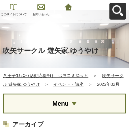
このサイトについて
お問い合わせ
八王子ｺﾐｭﾆﾃｨ活動応
援ｻｲﾄ はちコミねっ
とへ戻る
吹矢サークル 遊矢家.ゆうやけ
八王子ｺﾐｭﾆﾃｨ活動応援ｻｲﾄ はちコミねっと
＞
吹矢サーク
ル 遊矢家.ゆうやけ
＞
イベント・講座
＞
2023年02月
Menu
アーカイブ