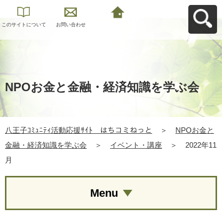
このサイトについて
お問い合わせ
八王子ｺﾐｭﾆﾃｨ活動応
援ｻｲﾄ はちコミねっ
とへ戻る
NPOお金と金融・経済知識を学ぶ会
八王子ｺﾐｭﾆﾃｨ活動応援ｻｲﾄ はちコミねっと
＞
NPOお金と
金融・経済知識を学ぶ会
＞
イベント・講座
＞
2022年11
月
Menu