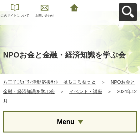
このサイトについて
お問い合わせ
八王子ｺﾐｭﾆﾃｨ活動応
援ｻｲﾄ はちコミねっ
とへ戻る
NPOお金と金融・経済知識を学ぶ会
八王子ｺﾐｭﾆﾃｨ活動応援ｻｲﾄ はちコミねっと
＞
NPOお金と
金融・経済知識を学ぶ会
＞
イベント・講座
＞
2024年12
月
Menu