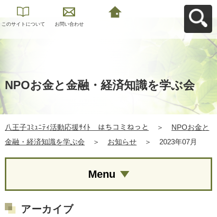
このサイトについて
お問い合わせ
八王子ｺﾐｭﾆﾃｨ活動応
援ｻｲﾄ はちコミねっ
とへ戻る
NPOお金と金融・経済知識を学ぶ会
八王子ｺﾐｭﾆﾃｨ活動応援ｻｲﾄ はちコミねっと
＞
NPOお金と
金融・経済知識を学ぶ会
＞
お知らせ
＞
2023年07月
Menu
アーカイブ