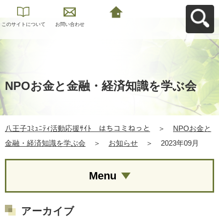
このサイトについて
お問い合わせ
八王子ｺﾐｭﾆﾃｨ活動応
援ｻｲﾄ はちコミねっ
とへ戻る
NPOお金と金融・経済知識を学ぶ会
八王子ｺﾐｭﾆﾃｨ活動応援ｻｲﾄ はちコミねっと
＞
NPOお金と
金融・経済知識を学ぶ会
＞
お知らせ
＞
2023年09月
Menu
アーカイブ