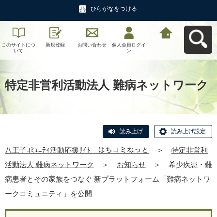
ひらがなをつける
このサイトにつ
新規登録
お問い合わせ
個人会員ログイ
八王子ｺﾐｭﾆﾃｨ活
いて
ン
動応援ｻｲﾄ はち
コミねっとへ戻
る
特定非営利活動法人 難病ネットワーク
読み上げ
読み上げ設定
八王子ｺﾐｭﾆﾃｨ活動応援ｻｲﾄ はちコミねっと
＞
特定非営利
活動法人 難病ネットワーク
＞
お知らせ
＞
希少疾患・難
病患者とその家族をつなぐ 新プラットフォーム「難病ネットワ
ークコミュニティ」を公開