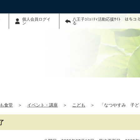
わ
個人会員ログイ
八王子ｺﾐｭﾆﾃｨ活動応援ｻｲﾄ はち
ン
る
も食堂
＞
イベント・講座
＞
こども
＞
「なつやすみ 子ど
了