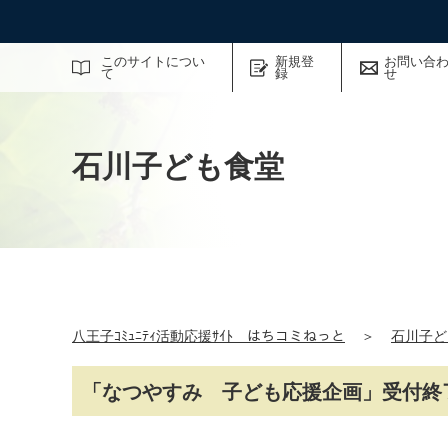
サイト内検索
このサイトについ
新規登
お問い合
て
録
せ
石川子ども食堂
八王子ｺﾐｭﾆﾃｨ活動応援ｻｲﾄ はちコミねっと
＞
石川子ど
「なつやすみ 子ども応援企画」受付終