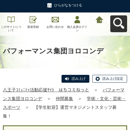
ひらがなをつける
このサイトにつ
新規登録
お問い合わせ
個人会員ログイ
八王子ｺﾐｭﾆﾃｨ活
いて
ン
動応援ｻｲﾄ はち
コミねっとへ戻
る
パフォーマンス集団ヨロコンデ
読み上げ
読み上げ設定
八王子ｺﾐｭﾆﾃｨ活動応援ｻｲﾄ はちコミねっと
＞
パフォーマ
ンス集団ヨロコンデ
＞
仲間募集
＞
学術・文化・芸術・
スポーツ
＞
【学生歓迎】運営マネジメントスタッフ募
集！