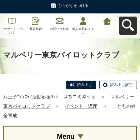
ひらがなをつける
このサイトにつ
新規登録
お問い合わせ
個人会員ログイ
八王子ｺﾐｭﾆﾃｨ活
いて
ン
動応援ｻｲﾄ はち
コミねっとへ戻
る
マルベリー東京パイロットクラブ
読み上げ
読み上げ設定
八王子ｺﾐｭﾆﾃｨ活動応援ｻｲﾄ はちコミねっと
＞
マルベリー
東京パイロットクラブ
＞
イベント・講座
＞
こどもの健
全育成
Menu