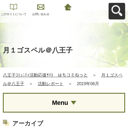
このサイトについて
お問い合わせ
八王子ｺﾐｭﾆﾃｨ活動応
援ｻｲﾄ はちコミねっ
とへ戻る
月１ゴスペル＠八王子
八王子ｺﾐｭﾆﾃｨ活動応援ｻｲﾄ はちコミねっと
＞
月１ゴスペ
ル＠八王子
＞
活動レポート
＞
2019年06月
Menu
アーカイブ