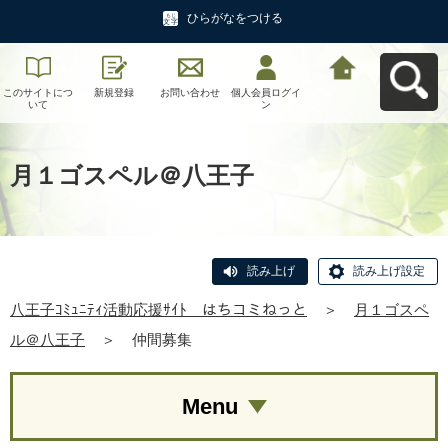
ひらがなをつける
このサイトにつ
新規登録
お問い合わせ
個人会員ログイ
八王子ｺﾐｭﾆﾃｨ活
いて
ン
動応援ｻｲﾄ はち
コミねっとへ戻
る
月１ゴスペル＠八王子
読み上げ
読み上げ設定
八王子ｺﾐｭﾆﾃｨ活動応援ｻｲﾄ はちコミねっと
＞
月１ゴスペ
ル＠八王子
＞
仲間募集
Menu