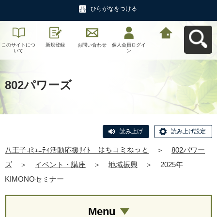
ひらがなをつける
このサイトにつ
新規登録
お問い合わせ
個人会員ログイ
八王子ｺﾐｭﾆﾃｨ活
いて
ン
動応援ｻｲﾄ はち
コミねっとへ戻
る
802パワーズ
読み上げ
読み上げ設定
八王子ｺﾐｭﾆﾃｨ活動応援ｻｲﾄ はちコミねっと
＞
802パワー
ズ
＞
イベント・講座
＞
地域振興
＞
2025年
KIMONOセミナー
Menu