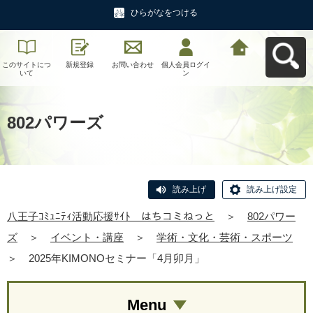
ひらがなをつける
このサイトにつ
新規登録
お問い合わせ
個人会員ログイ
八王子ｺﾐｭﾆﾃｨ活
いて
ン
動応援ｻｲﾄ はち
コミねっとへ戻
る
802パワーズ
読み上げ
読み上げ設定
八王子ｺﾐｭﾆﾃｨ活動応援ｻｲﾄ はちコミねっと
＞
802パワー
ズ
＞
イベント・講座
＞
学術・文化・芸術・スポーツ
＞
2025年KIMONOセミナー「4月卯月」
Menu