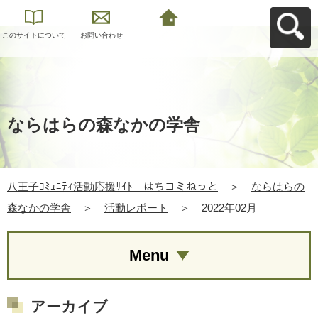
このサイトについて
お問い合わせ
八王子ｺﾐｭﾆﾃｨ活動応
援ｻｲﾄ はちコミねっ
とへ戻る
ならはらの森なかの学舎
八王子ｺﾐｭﾆﾃｨ活動応援ｻｲﾄ はちコミねっと
＞
ならはらの
森なかの学舎
＞
活動レポート
＞
2022年02月
Menu
アーカイブ