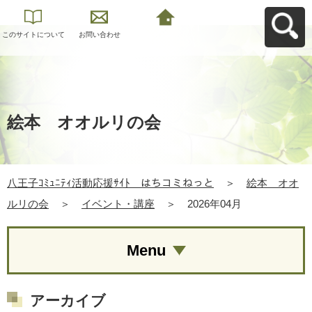
このサイトについて
お問い合わせ
八王子ｺﾐｭﾆﾃｨ活動応
援ｻｲﾄ はちコミねっ
とへ戻る
絵本 オオルリの会
八王子ｺﾐｭﾆﾃｨ活動応援ｻｲﾄ はちコミねっと
＞
絵本 オオ
ルリの会
＞
イベント・講座
＞
2026年04月
Menu
アーカイブ