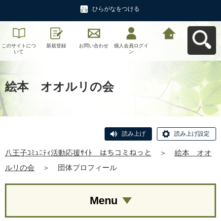
ひらがなをつける
このサイトにつ
新規登録
お問い合わせ
個人会員ログイ
八王子ｺﾐｭﾆﾃｨ活
いて
ン
動応援ｻｲﾄ はち
コミねっとへ戻
る
絵本 オオルリの会
読み上げ
読み上げ設定
八王子ｺﾐｭﾆﾃｨ活動応援ｻｲﾄ はちコミねっと
＞
絵本 オオ
ルリの会
＞
団体プロフィール
Menu