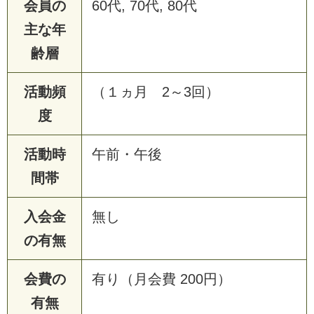
会員の
60代, 70代, 80代
主な年
齢層
活動頻
（１ヵ月 2～3回）
度
活動時
午前・午後
間帯
入会金
無し
の有無
会費の
有り（月会費 200円）
有無