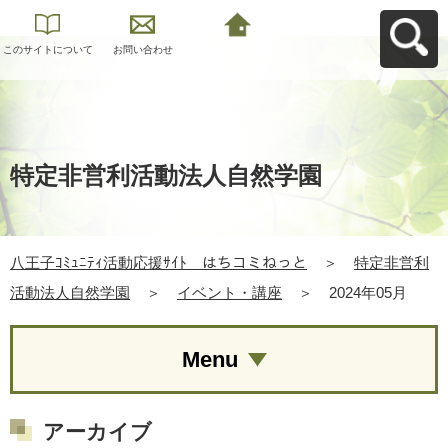
このサイトについて
お問い合わせ
八王子ｺﾐｭﾆﾃｨ活動応
援ｻｲﾄ はちコミねっ
とへ戻る
特定非営利活動法人自然学園
八王子ｺﾐｭﾆﾃｨ活動応援ｻｲﾄ はちコミねっと
＞
特定非営利
活動法人自然学園
＞
イベント・講座
＞
2024年05月
Menu
アーカイブ