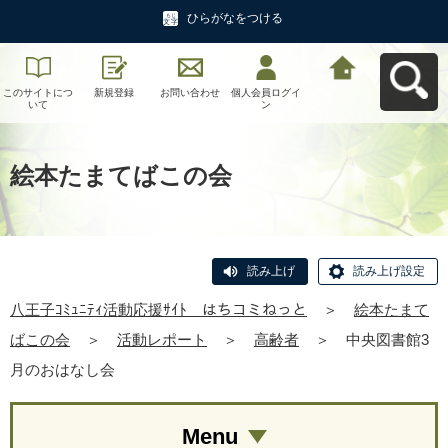
ひらがなをつける
このサイトにつ
新規登録
お問い合わせ
個人会員ログイ
八王子ｺﾐｭﾆﾃｨ活
いて
ン
動応援ｻｲﾄ はち
コミねっとへ戻
る
絵本たまてばこの会
読み上げ
読み上げ設定
八王子ｺﾐｭﾆﾃｨ活動応援ｻｲﾄ はちコミねっと
＞
絵本たまて
ばこの会
＞
活動レポート
＞
高齢者
＞
中央図書館3
月のおはなし会
Menu