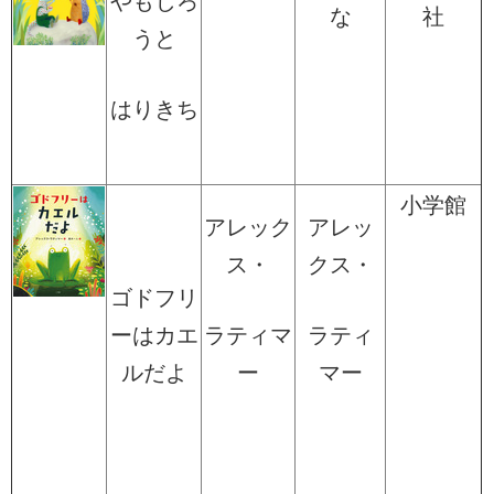
やもじろ
な
社
うと
はりきち
小学館
アレック
アレッ
ス・
クス・
ゴドフリ
ーはカエ
ラティマ
ラティ
ルだよ
ー
マー