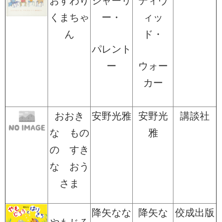
おすわり
シャーリ
ディヴ
くまちゃ
ー・
ィッ
ん
ド・
パレント
ー
ウォー
カー
おおき
安野光雅
安野光
講談社
な もの
雅
の すき
な おう
さま
降矢なな
降矢な
佼成出版