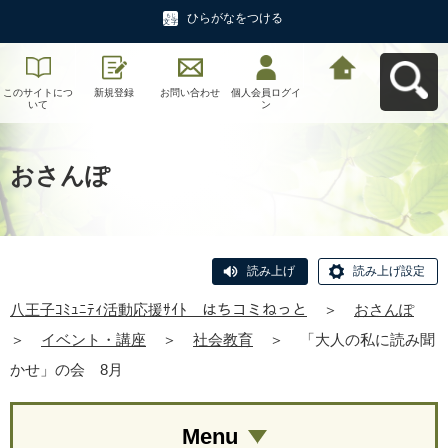
ひらがなをつける
このサイトにつ
新規登録
お問い合わせ
個人会員ログイ
八王子ｺﾐｭﾆﾃｨ活
いて
ン
動応援ｻｲﾄ はち
コミねっとへ戻
る
おさんぽ
読み上げ
読み上げ設定
八王子ｺﾐｭﾆﾃｨ活動応援ｻｲﾄ はちコミねっと
＞
おさんぽ
＞
イベント・講座
＞
社会教育
＞
「大人の私に読み聞
かせ」の会 8月
Menu