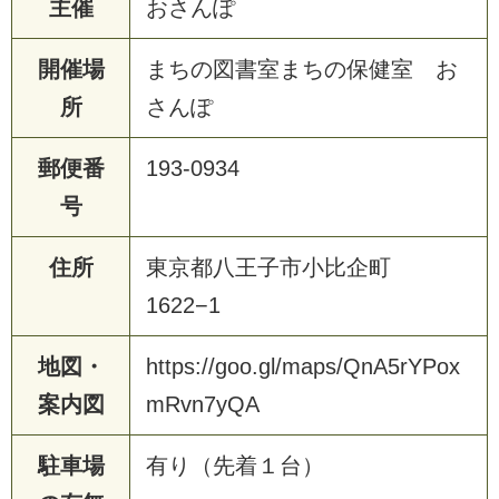
主催
おさんぽ
開催場
まちの図書室まちの保健室 お
所
さんぽ
郵便番
193-0934
号
住所
東京都八王子市小比企町
1622−1
地図・
https://goo.gl/maps/QnA5rYPox
案内図
mRvn7yQA
駐車場
有り（先着１台）