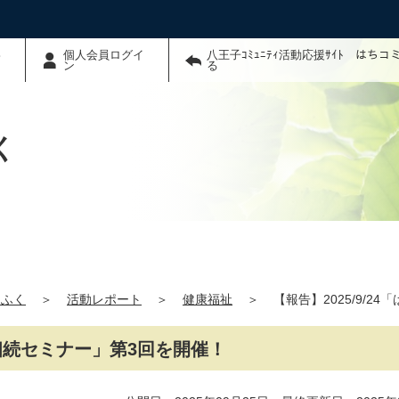
わ
個人会員ログイ
八王子ｺﾐｭﾆﾃｨ活動応援ｻｲﾄ はち
ン
る
く
さふく
＞
活動レポート
＞
健康福祉
＞
【報告】2025/9/
・相続セミナー」第3回を開催！