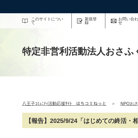
サイト内検索
このサイトについ
新規登
お問い合
て
録
せ
特定非営利活動法人おさふ
八王子ｺﾐｭﾆﾃｨ活動応援ｻｲﾄ はちコミねっと
＞
NPOお
【報告】2025/9/24「はじめての終活