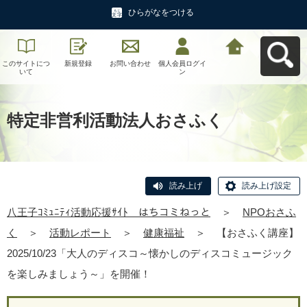
ひらがなをつける
このサイトにつ
新規登録
お問い合わせ
個人会員ログイ
八王子ｺﾐｭﾆﾃｨ活
いて
ン
動応援ｻｲﾄ はち
コミねっとへ戻
る
特定非営利活動法人おさふく
読み上げ
読み上げ設定
八王子ｺﾐｭﾆﾃｨ活動応援ｻｲﾄ はちコミねっと
＞
NPOおさふ
く
＞
活動レポート
＞
健康福祉
＞
【おさふく講座】
2025/10/23「大人のディスコ～懐かしのディスコミュージック
を楽しみましょう～」を開催！