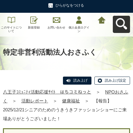
ひらがなをつける
このサイトにつ
新規登録
お問い合わせ
個人会員ログイ
八王子ｺﾐｭﾆﾃｨ活
いて
ン
動応援ｻｲﾄ はち
コミねっとへ戻
る
特定非営利活動法人おさふく
読み上げ
読み上げ設定
八王子ｺﾐｭﾆﾃｨ活動応援ｻｲﾄ はちコミねっと
＞
NPOおさふ
く
＞
活動レポート
＞
健康福祉
＞
【報告】
2025/12/21シニアのためのうきうきファッションショーにご来
場ありがとうございました！