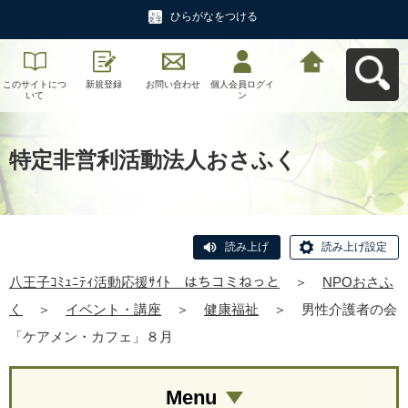
ひらがなをつける
このサイトにつ
新規登録
お問い合わせ
個人会員ログイ
八王子ｺﾐｭﾆﾃｨ活
いて
ン
動応援ｻｲﾄ はち
コミねっとへ戻
る
特定非営利活動法人おさふく
読み上げ
読み上げ設定
八王子ｺﾐｭﾆﾃｨ活動応援ｻｲﾄ はちコミねっと
＞
NPOおさふ
く
＞
イベント・講座
＞
健康福祉
＞
男性介護者の会
「ケアメン・カフェ」８月
Menu