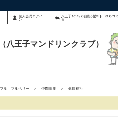
わ
個人会員ログイ
八王子ｺﾐｭﾆﾃｨ活動応援ｻｲﾄ はち
ン
る
（八王子マンドリンクラブ）
ブル マルベリー
＞
仲間募集
＞
健康福祉