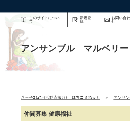
サイト内検索
このサイトについ
新規登
お問い合
て
録
せ
アンサンブル マルベリー
八王子ｺﾐｭﾆﾃｨ活動応援ｻｲﾄ はちコミねっと
＞
アンサン
仲間募集 健康福祉