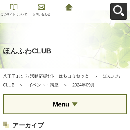
このサイトについて
お問い合わせ
八王子ｺﾐｭﾆﾃｨ活動応
援ｻｲﾄ はちコミねっ
とへ戻る
ほんふわCLUB
八王子ｺﾐｭﾆﾃｨ活動応援ｻｲﾄ はちコミねっと
＞
ほんふわ
CLUB
＞
イベント・講座
＞
2024年09月
Menu
アーカイブ