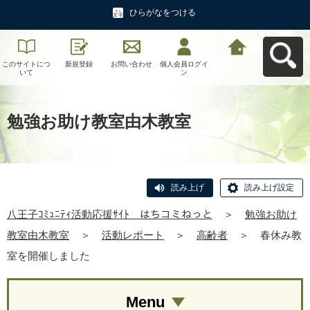
ひらがなをつける
このサイトにつ
新規登録
お問い合わせ
個人会員ログイ
八王子ｺﾐｭﾆﾃｨ活
いて
ン
動応援ｻｲﾄ はち
コミねっとへ戻
る
勉強お助け教室由木教室
読み上げ
読み上げ設定
八王子ｺﾐｭﾆﾃｨ活動応援ｻｲﾄ はちコミねっと
＞
勉強お助け
教室由木教室
＞
活動レポート
＞
高齢者
＞
春休み教
室を開催しました
Menu