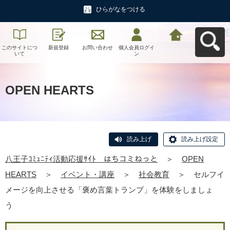
ひらがなをつける
このサイトにつ
新規登録
お問い合わせ
個人会員ログイ
八王子ｺﾐｭﾆﾃｨ活
いて
ン
動応援ｻｲﾄ はち
コミねっとへ戻
る
OPEN HEARTS
読み上げ
読み上げ設定
八王子ｺﾐｭﾆﾃｨ活動応援ｻｲﾄ はちコミねっと
＞
OPEN
HEARTS
＞
イベント・講座
＞
社会教育
＞
セルフイ
メージを向上させる「褒め言葉トランプ」を体験をしましょ
う