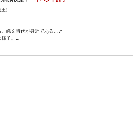
（土）
ら、縄文時代が身近であること
子。...