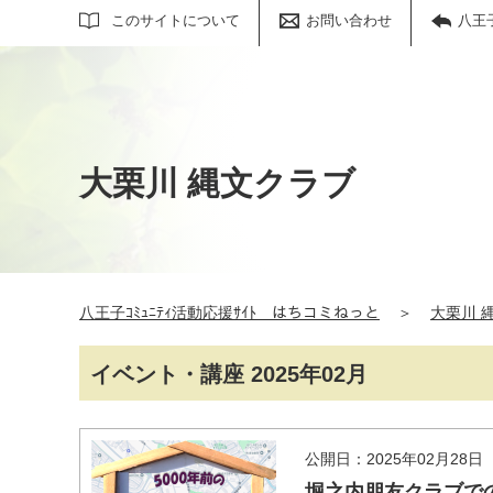
サイト内検索
このサイトについて
お問い合わせ
八王
大栗川 縄文クラブ
八王子ｺﾐｭﾆﾃｨ活動応援ｻｲﾄ はちコミねっと
＞
大栗川 
イベント・講座 2025年02月
公開日：2025年02月28日
堀之内朋友クラブで