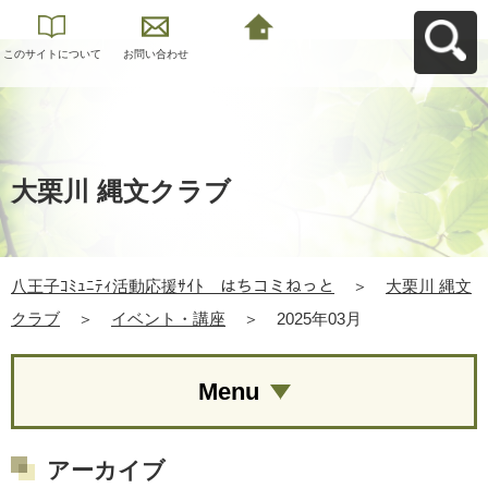
このサイトについて
お問い合わせ
八王子ｺﾐｭﾆﾃｨ活動応
援ｻｲﾄ はちコミねっ
とへ戻る
大栗川 縄文クラブ
八王子ｺﾐｭﾆﾃｨ活動応援ｻｲﾄ はちコミねっと
＞
大栗川 縄文
クラブ
＞
イベント・講座
＞
2025年03月
Menu
アーカイブ