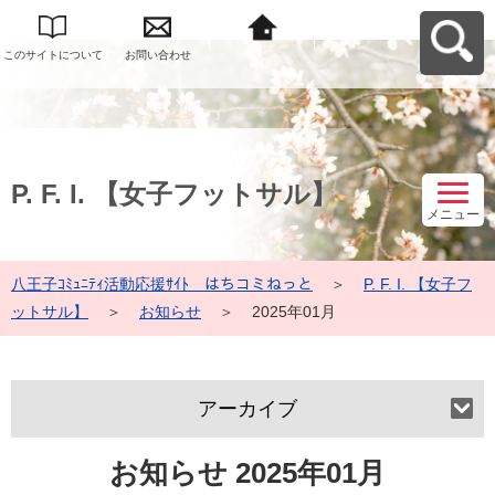
このサイトについて
お問い合わせ
八王子ｺﾐｭﾆﾃｨ活動応
援ｻｲﾄ はちコミねっ
とへ戻る
P. F. I. 【女子フットサル】
メニュー
八王子ｺﾐｭﾆﾃｨ活動応援ｻｲﾄ はちコミねっと
＞
P. F. I. 【女子フ
ットサル】
＞
お知らせ
＞
2025年01月
アーカイブ
お知らせ 2025年01月