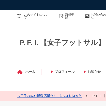
サイト内検索
このサイトについ
新規登
お問い合
て
録
せ
P. F. I. 【女子フットサル】
マイメディア検索
ホーム
プロフィール
お知らせ
八王子ｺﾐｭﾆﾃｨ活動応援ｻｲﾄ はちコミねっと
＞
P. F. 