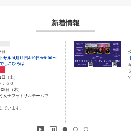
新着情報
2日
公
ル!4月11日&19日☆9:00〜
Aなでしこひろば
11日（土）
で
９：５０
月09日（木）
う女子フットサルチームで
しています。