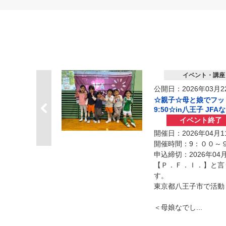
イベント・講座
公開日：2026年03月2
☆親子☆母と娘でフットサ
9:50☆in八王子 JF
んど
イベント終了
らっ
開催日：2026年04月
開催時間：9：００～
申込締切：2026年04
【Ｐ．Ｆ．Ｉ．】と言
す。
東京都八王子市で活動
＜母娘なでし...