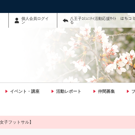
わ
個人会員ログイ
八王子ｺﾐｭﾆﾃｨ活動応援ｻｲﾄ はち
ン
る
イベント・講座
活動レポート
仲間募集
I. 【女子フットサル】