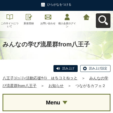
ひらがなをつける
このサイトにつ
新規登録
お問い合わせ
個人会員ログイ
八王子ｺﾐｭﾆﾃｨ活
いて
ン
動応援ｻｲﾄ はち
コミねっとへ戻
る
みんなの学び流星群from八王子
読み上げ
読み上げ設定
八王子ｺﾐｭﾆﾃｨ活動応援ｻｲﾄ はちコミねっと
＞
みんなの学
び流星群from八王子
＞
お知らせ
＞
つながるカフェ２
Menu