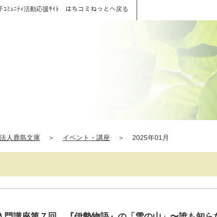
子ｺﾐｭﾆﾃｨ活動応援ｻｲﾄ はちコミねっとへ戻る
法人鹿島文庫
＞
イベント・講座
＞
2025年01月
入門講座第７回 『伊勢物語』の「雪の山」〜誰も知ら