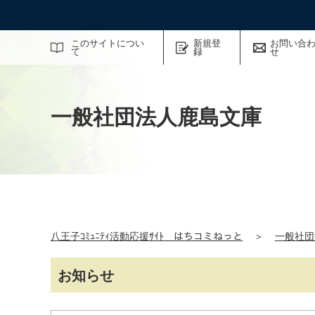
サイト内検索
このサイトについ
新規登
お問い合
て
録
せ
一般社団法人鹿島文庫
八王子ｺﾐｭﾆﾃｨ活動応援ｻｲﾄ はちコミねっと
＞
一般社団
お知らせ