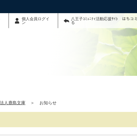
わ
個人会員ログイ
八王子ｺﾐｭﾆﾃｨ活動応援ｻｲﾄ はち
ン
る
法人鹿島文庫
＞
お知らせ