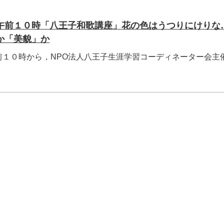
午前１０時「八王子和歌講座」花の色はうつりにけりな…
か「美貌」か
前１０時から，NPO法人八王子生涯学習コーディネーター会主