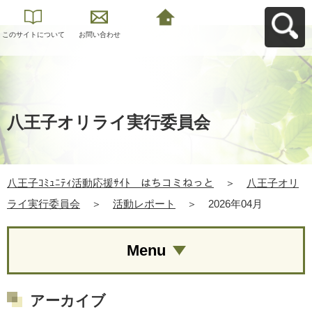
このサイトについて
お問い合わせ
八王子ｺﾐｭﾆﾃｨ活動応
援ｻｲﾄ はちコミねっ
とへ戻る
八王子オリライ実行委員会
八王子ｺﾐｭﾆﾃｨ活動応援ｻｲﾄ はちコミねっと
＞
八王子オリ
ライ実行委員会
＞
活動レポート
＞
2026年04月
Menu
アーカイブ