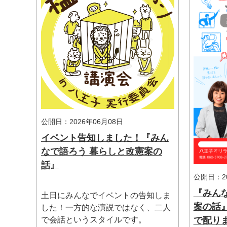
マイメディア検索
公開日：2026年06月08日
イベント告知しました！『みん
なで語ろう 暮らしと改憲案の
話』
公開日：20
『みん
土日にみんなでイベントの告知しま
案の話
した！一方的な演説ではなく、二人
で配り
で会話というスタイルです。