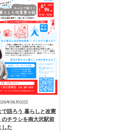
26年06月02日
なで語ろう 暮らしと改憲
』のチラシを南大沢駅前
ました