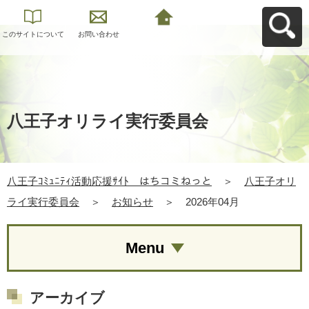
このサイトについて
お問い合わせ
八王子ｺﾐｭﾆﾃｨ活動応
援ｻｲﾄ はちコミねっ
とへ戻る
八王子オリライ実行委員会
八王子ｺﾐｭﾆﾃｨ活動応援ｻｲﾄ はちコミねっと
＞
八王子オリ
ライ実行委員会
＞
お知らせ
＞
2026年04月
Menu
アーカイブ