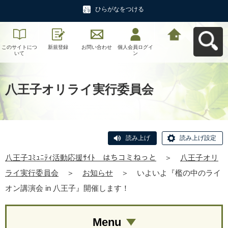
ひらがなをつける
このサイトにつ
新規登録
お問い合わせ
個人会員ログイ
八王子ｺﾐｭﾆﾃｨ活
いて
ン
動応援ｻｲﾄ はち
コミねっとへ戻
る
八王子オリライ実行委員会
読み上げ
読み上げ設定
八王子ｺﾐｭﾆﾃｨ活動応援ｻｲﾄ はちコミねっと
＞
八王子オリ
ライ実行委員会
＞
お知らせ
＞
いよいよ『檻の中のライ
オン講演会 in 八王子』開催します！
Menu